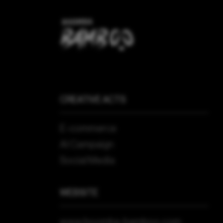
CREATIVE ACTS
E-commerce
AI Campaign
Social Media
WEBSITE
www.boomba-bamboo.com