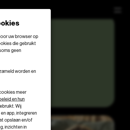
ookies
 door uw browser op
okies die gebruikt
n soms geen
erzameld worden en
 cookies meer
eleid en hun
bruikt. Wij
 en app, integreren
at opslaan en/of
, inzichten in