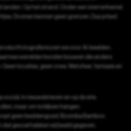
 landen. Op het strand. Onder een sterrenhemel.
ichtjes. Dromen kennen geen grenzen. Dus je bed
e productfotografie kozen we voor AI-beelden.
armee werelden konden bouwen die anders
 Geen locaties, geen crew. Wel sfeer, fantasie en
social, in nieuwsbrieven en op de site.
llen, maar om te blijven hangen.
oopt geen beddengoed. Boomba Bamboo
n dat gevoel hebben wij beeld gegeven.