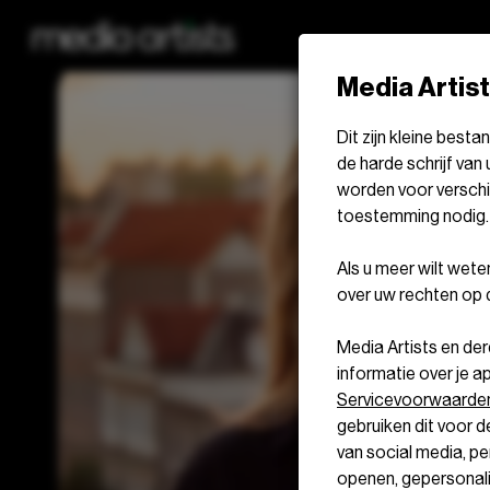
Media Artis
Dit zijn kleine bes
de harde schrijf van
worden voor verschi
toestemming nodig.
Als u meer wilt wet
over uw rechten op d
Media Artists en d
informatie over je a
Servicevoorwaarde
gebruiken dit voor d
van social media, p
openen, gepersonali