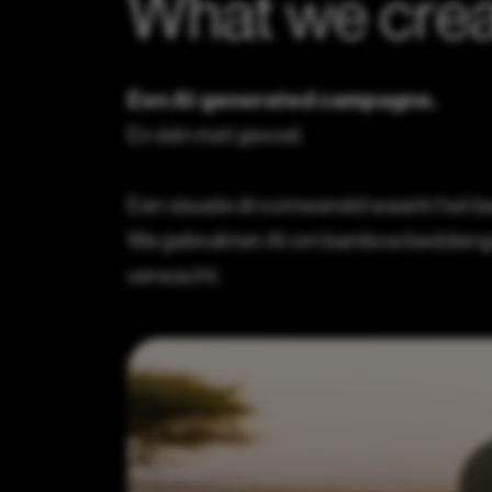
What we crea
Een AI-generated campagne.
En één met gevoel.
Een visuele droomwereld waarin het be
We gebruikten AI om bamboe beddengoed
verwacht.