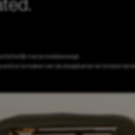
ted.
d letterlijk met je meebeweegt.
 los te maken van de slaapkamer en te laten landen