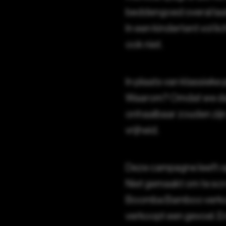
beddengoed overal laat
In een kindertent vol l
ook niet.
In plaats van klassiek
Waarom? Omdat we da
onhaalbaar zouden zijn.
vrijheid.
Deze campagne leeft op 
Niet gemaakt om te scro
Boomba Bamboo verk
verkoopt een gevoel. E