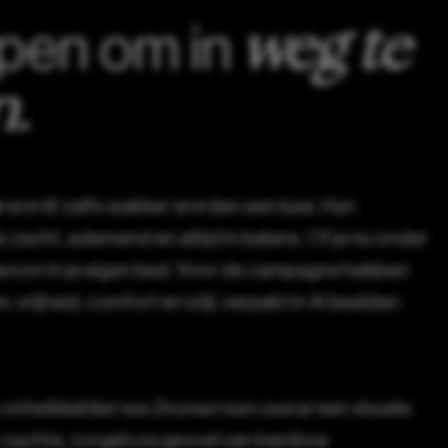
weg te
pen om in
.
o
wordt zelfs wakker worden een luxe. Hun
acht, ademend en altijd in balans. Of je nu onder
ewoon in je eigen bed. Voor de campagne hebben
vrijheid, comfort en stijl, verpakt in Ai beelden
ontwikkelden we
Dromen kan overal
een visuele
zachte, zorgeloze gevoel van bamboe