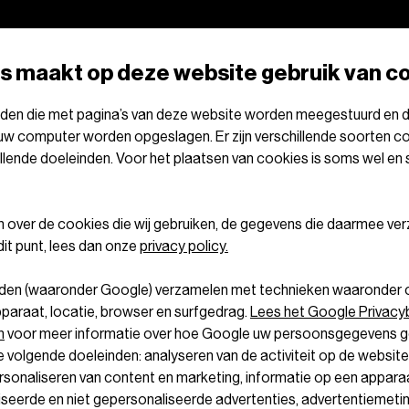
ts maakt op deze website gebruik van c
tanden die met pagina’s van deze website worden meegestuurd en
 uw computer worden opgeslagen. Er zijn verschillende soorten co
llende doeleinden. Voor het plaatsen van cookies is soms wel e
en over de cookies die wij gebruiken, de gegevens die daarmee v
it punt, lees dan onze
privacy policy.
erden (waaronder Google) verzamelen met technieken waaronder
pparaat, locatie, browser en surfgedrag.
Lees het Google Privacyb
n
voor meer informatie over hoe Google uw persoonsgegevens ge
e volgende doeleinden: analyseren van de activiteit op de website
ersonaliseren van content en marketing, informatie op een appara
seerde en niet gepersonaliseerde advertenties, advertentiemeting