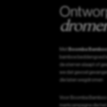
Ontwor
dromen
Boomba Bambo
Met
bamboe beddengoed is z
de sterren slaapt of g
we dat gevoel gevangen: 
die laten wegdromen
Voor Boomba Bamboo 
merkcampagne die het 