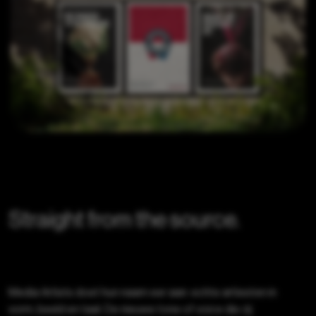
Straight from the source.
Media Artists doet hun naam eer aan: echte artiesten in
vorm, beeld en taal. De nieuwe tone of voice die zij