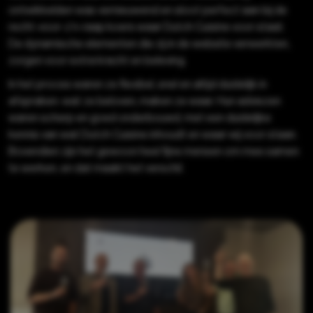
ontwikkelden was vernieuwend en sloot perfect aan bij de
recht-voor-z’n-raap koers waar Dutch Cuisine voor staat.
De dynamische elementen die zij in de website verwerkten,
zorgen voor extra kracht en beleving.
In het proces waren ze flexibel, snel en altijd duidelijk in
afspraken: wat ze beloven, maken ze waar. Hun adviezen
waren scherp en goed onderbouwd, met een duidelijke
kennis van wat Dutch Cuisine inhoudt en waar wij voor staan.
Bovendien zijn het gewoon heel fijne mensen om mee samen
te werken, en dat maakt het verschil.