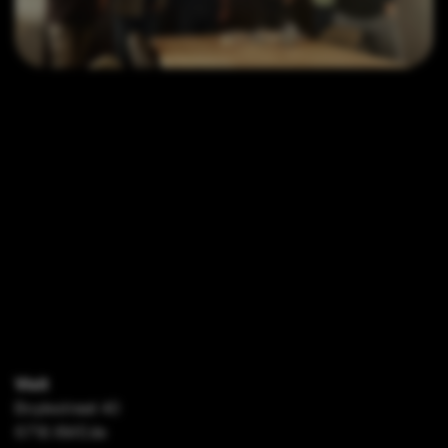
Visit
Boylestraat 40
6718 XM Ede