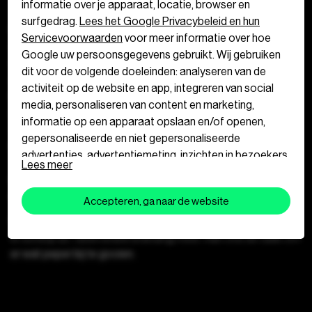
informatie over je apparaat, locatie, browser en
surfgedrag.
Lees het Google Privacybeleid en hun
Dutch Cuisine is geen trend, maar een beweging. Voor
Servicevoorwaarden
voor meer informatie over hoe
ondernemers en chefs met lef. Met een frisse, duurzame blik
Google uw persoonsgegevens gebruikt. Wij gebruiken
op onze eetcultuur. Ze zetten streekproducten, seizoenen,
dit voor de volgende doeleinden: analyseren van de
gezond eten en kwaliteit op het podium. Zo krijgt de
activiteit op de website en app, integreren van social
Nederlandse gastronomie meer waarde dan ooit en wordt
media, personaliseren van content en marketing,
smaak weer een verhaal dat je voelt. Restaurants kunnen
informatie op een apparaat opslaan en/of openen,
zich aansluiten. Partners ook. Samen zetten ze de
gepersonaliseerde en niet gepersonaliseerde
Nederlandse keuken wereldwijd op de kaart.
advertenties, advertentiemeting, inzichten in bezoekers
Lees meer
en productontwikkeling. Wij kunnen ook uw geolocatie
Een mooie beweging, zeker. Maar het miste iets.
gegevens gebruiken, indien u hier toestemming voor
Scherpte. Urgentie. Een vuist op tafel.
Accepteren, ga naar de website
geeft.
Revolutie smaakt beter met pit. Dutch Cuisine klinkt fel. Ziet
er scherp uit. Geen brave branding meer. Aan ons de taak om
Geef toestemming of stel uw eigen keuze in
cookie-
er wat peper bij te gooien.
instellingen.
Lees meer in onze
privacy policy.