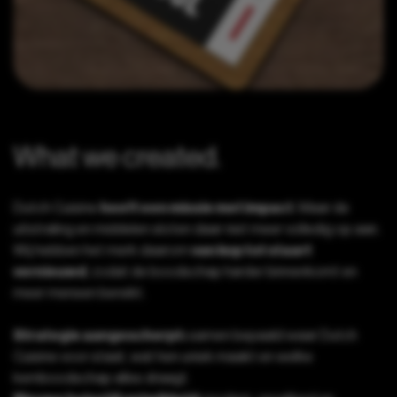
What we created.
Dutch Cuisine
heeft een missie met impact
. Maar de
uitstraling en middelen sloten daar niet meer volledig op aan.
Wij hebben het merk daarom
van kop tot staart
vernieuwd
, zodat de boodschap harder binnenkomt en
meer mensen bereikt.
Strategie aangescherpt:
samen bepaald waar Dutch
Cuisine voor staat, wat hen uniek maakt en welke
kernboodschap alles draagt.