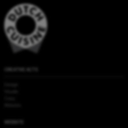
CREATIVE ACTS
Design
Visuals
Copy
Website
WEBSITE