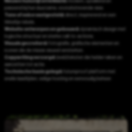
Nieuwe huisstijl ontwikkeld:
modern, opvallend en
passend bij hun duurzame, vooruitstrevende visie.
Tone of voice vastgesteld:
direct, inspirerend en een
tikkeltje rebels.
Website ontworpen en gebouwd:
dynamisch design met
logische structuur en sterke call-to-actions.
Visuals gecreëerd:
fotografie, grafische elementen en
iconen die de missie visueel versterken.
Copywriting verzorgd:
(web)teksten die helder raken en
aanzetten tot actie.
Technische basis gelegd:
futureproof platform met
snelle laadtijden, veilige hosting en eenvoudig beheer.