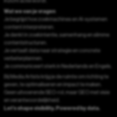
inzicht actie wordt.
Wat we van je vragen
Je begrijpt hoe zoekmachines en AI-systemen
content interpreteren.
Je denkt in zoekintentie, samenhang en slimme
contentstructuren.
Je vertaalt data naar strategie en concrete
verbeterplannen.
Je communiceert sterk in Nederlands en Engels.
Bij Media Artists krijg je de ruimte om richting te
geven, te optimaliseren en impact te maken.
Geen uitvoerende SEO-rol, maar GEO met visie
en verantwoordelijkheid.
Let’s shape visibility. Powered by data.