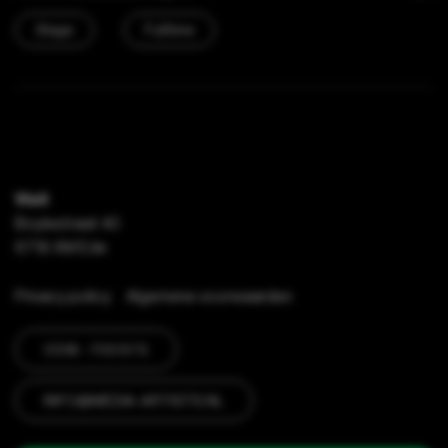
Stage
Fulltime
Visit
Boylestraat 40
6718 XM Ede
Privacy policy
Algemene voorwaarden
0318 - 700 673
INFO@MEDIA-ARTISTS.NL