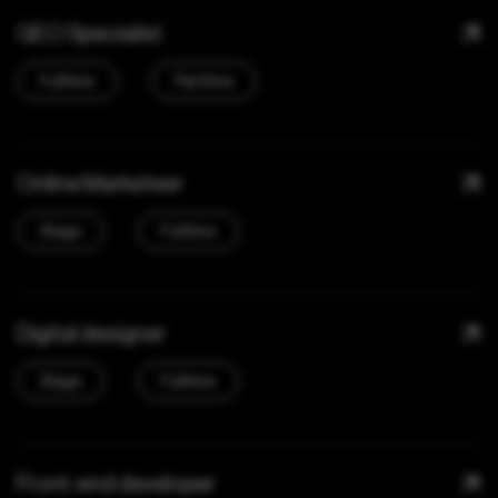
GEO Specialist
Fulltime
Parttime
Online Marketeer
Stage
Fulltime
Digital designer
Stage
Fulltime
Front-end developer