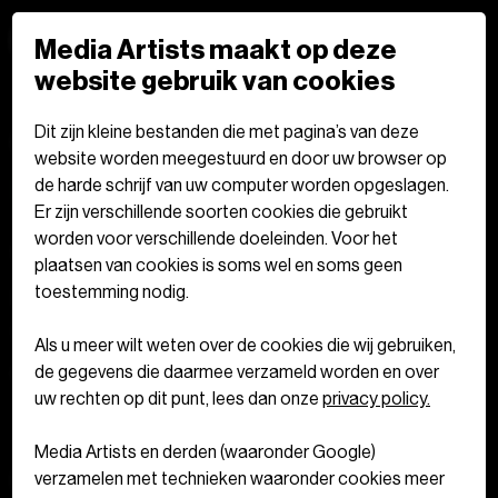
Media Artists maakt op deze
website gebruik van cookies
GEO Specialist
Dit zijn kleine bestanden die met pagina’s van deze
website worden meegestuurd en door uw browser op
Be creative.
de harde schrijf van uw computer worden opgeslagen.
Er zijn verschillende soorten cookies die gebruikt
worden voor verschillende doeleinden. Voor het
Wij creëren digitale kunst. Geen
plaatsen van cookies is soms wel en soms geen
standaard mediabureau, maar een
toestemming nodig.
team van creatieve doeners die
Als u meer wilt weten over de cookies die wij gebruiken,
durven vernieuwen en inspireren.
de gegevens die daarmee verzameld worden en over
uw rechten op dit punt, lees dan onze
privacy policy.
Media Artists en derden (waaronder Google)
verzamelen met technieken waaronder cookies meer
Fulltime
Parttime