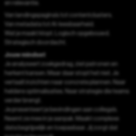
en relevantie.
Van landingspagina’s tot contentclusters.
Van metadata tot AI-leesbaarheid.
Wat je maakt klopt. Logisch opgebouwd.
Strategisch doordacht.
Jouw mindset
Je analyseert zoekgedrag, ziet patronen en
herkent kansen. Maar daar stopt het niet. Je
vertaalt inzichten naar concrete plannen. Naar
heldere optimalisaties. Naar strategie die teams
verder brengt.
Je presenteert je bevindingen aan collega’s.
Neemt ze mee in je aanpak. Maakt complexe
data begrijpelijk en toepasbaar. Jij zorgt dat