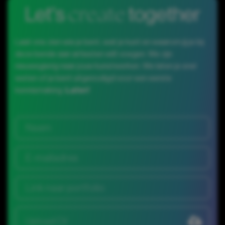
create
Let's
together
Laat ons zien wie je bent, wat je kunt en waarom jij je bij
deze bende aan artiesten wilt voegen. We zijn
nieuwsgierig naar jouw kunstwerken. We laten je snel
weten of je bent uitgenodigd voor een eerste
kennismaking.
Later!
Upload CV